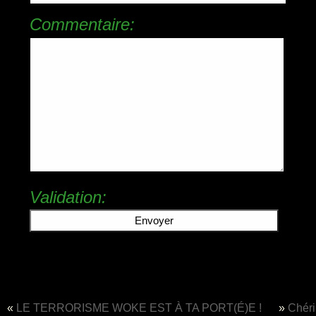
Commentaire:
Validation:
«
LE TERRORISME WOKE EST À TA PORT(É)E !
»
ChériB