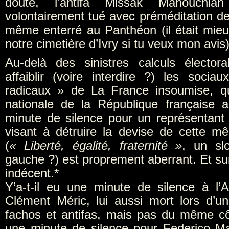
doute, l’antifa Missak Manouchia
volontairement tué avec préméditation de
même enterré au Panthéon (il était mie
notre cimetière d’Ivry si tu veux mon avi
Au-delà des sinistres calculs électora
affaiblir (voire interdire ?) les socia
radicaux » de La France insoumise, q
nationale de la République française 
minute de silence pour un représentant 
visant à détruire la devise de cette 
(
« Liberté, égalité, fraternité »
, un sl
gauche ?) est proprement aberrant. Et su
indécent.*
Y’a-t-il eu une minute de silence à l
Clément Méric, lui aussi mort lors d’u
fachos et antifas, mais pas du même côt
une minute de silence pour Federico M