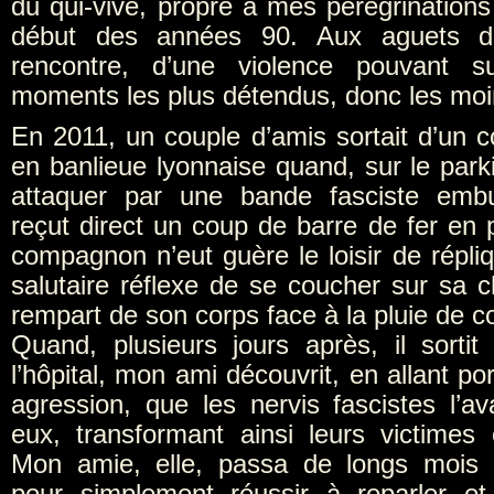
du qui-vive, propre à mes pérégrinations
début des années 90. Aux aguets d
rencontre, d’une violence pouvant s
moments les plus détendus, donc les moi
En 2011, un couple d’amis sortait d’un co
en banlieue lyonnaise quand, sur le parkin
attaquer par une bande fasciste emb
reçut direct un coup de barre de fer en 
compagnon n’eut guère le loisir de répli
salutaire réflexe de se coucher sur sa c
rempart de son corps face à la pluie de c
Quand, plusieurs jours après, il sorti
l’hôpital, mon ami découvrit, en allant por
agression, que les nervis fascistes l’av
eux, transformant ainsi leurs victimes
Mon amie, elle, passa de longs mois 
pour simplement réussir à reparler et