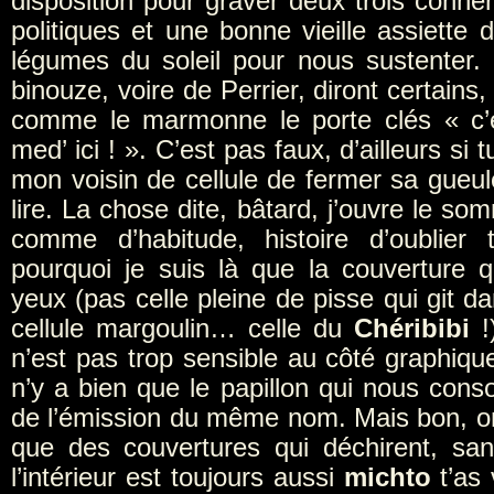
disposition pour graver deux trois conne
politiques et une bonne vieille assiette
légumes du soleil pour nous sustenter
binouze, voire de Perrier, diront certains,
comme le marmonne le porte clés « c’e
med’ ici ! ». C’est pas faux, d’ailleurs si 
mon voisin de cellule de fermer sa gueule
lire. La chose dite, bâtard, j’ouvre le so
comme d’habitude, histoire d’oublier 
pourquoi je suis là que la couverture q
yeux (pas celle pleine de pisse qui git da
cellule margoulin… celle du
Chéribibi
!
n’est pas trop sensible au côté graphique
n’y a bien que le papillon qui nous cons
de l’émission du même nom. Mais bon, on
que des couvertures qui déchirent, sa
l’intérieur est toujours aussi
michto
t’as