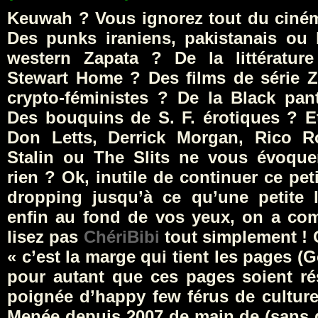
Keuwah ? Vous ignorez tout du ciném
Des punks iraniens, pakistanais ou
western Zapata ? De la littératur
Stewart Home ? Des films de série Z
crypto-féministes ? De la Black pan
Des bouquins de S. F. érotiques ? E
Don Letts, Derrick Morgan, Rico R
Stalin ou The Slits ne vous évoquen
rien ? Ok, inutile de continuer ce pe
dropping jusqu’à ce qu’une petite l
enfin au fond de vos yeux, on a com
lisez pas
ChériBibi
tout simplement ! O
« c’est la marge qui tient les pages (
pour autant que ces pages soient ré
poignée d’happy few férus de cultures
Menée depuis 2007 de main de (sans d