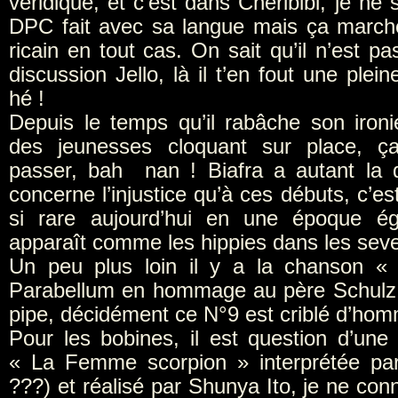
véridique, et c’est dans Chéribibi, je ne
DPC fait avec sa langue mais ça march
ricain en tout cas. On sait qu’il n’est p
discussion Jello, là il t’en fout une pleine
hé !
Depuis le temps qu’il rabâche son ironi
des jeunesses cloquant sur place, ça
passer, bah nan ! Biafra a autant la 
concerne l’injustice qu’à ces débuts, c’
si rare aujourd’hui en une époque égo
apparaît comme les hippies dans les seve
Un peu plus loin il y a la chanson 
Parabellum en hommage au père Schulz 
pipe, décidément ce N°9 est criblé d’ho
Pour les bobines, il est question d’une
« La Femme scorpion » interprétée par
???) et réalisé par Shunya Ito, je ne con