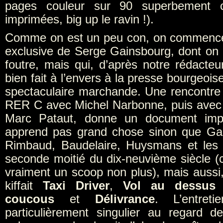
pages couleur sur 90 superbement 
imprimées, big up le ravin !).
Comme on est un peu con, on commence 
exclusive de Serge Gainsbourg, dont on 
foutre, mais qui, d’après notre rédacteu
bien fait à l’envers à la presse bourgeoi
spectaculaire marchande. Une rencontre f
RER C avec Michel Narbonne, puis avec
Marc Pataut, donne un document imp
apprend pas grand chose sinon que Gai
Rimbaud, Baudelaire, Huysmans et les 
seconde moitié du dix-neuvième siècle (c
vraiment un scoop non plus), mais aussi, c
kiffait
Taxi Driver
,
Vol au dessus
coucous
et
Délivrance
. L’entreti
particulièrement singulier au regard d