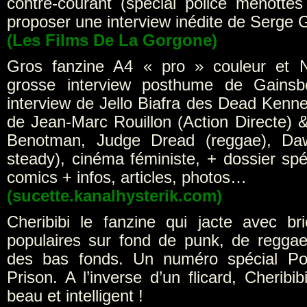
contre-courant (spécial police menottes
proposer une interview inédite de Serge 
(Les Films De La Gorgone)
Gros fanzine A4 « pro » couleur et 
grosse interview posthume de Gainsb
interview de Jello Biafra des Dead Kenne
de Jean-Marc Rouillon (Action Directe) 
Benotman, Judge Dread (reggae), Da
steady), cinéma féministe, + dossier spé
comics + infos, articles, photos…
(sucette.kanalhysterik.com)
Cheribibi le fanzine qui jacte avec br
populaires sur fond de punk, de regga
des bas fonds. Un numéro spécial Pol
Prison. A l’inverse d’un flicard, Cheribib
beau et intelligent !