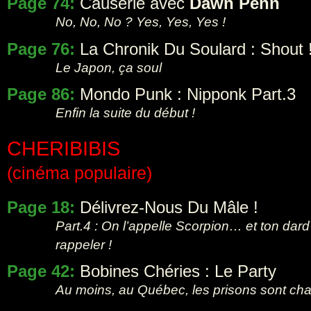
Page 74:
Causerie avec
Dawn Penn
No, No, No ? Yes, Yes, Yes !
Page 76:
La Chronik Du Soulard : Shout 
Le Japon, ça soul
Page 86:
Mondo Punk : Nipponk Part.3
Enfin la suite du début !
CHERIBIBIS
(cinéma populaire)
Page 18:
Délivrez-Nous Du Mâle !
Part.4 : On l’appelle Scorpion… et ton dard
rappeler !
Page 42:
Bobines Chéries : Le Party
Au moins, au Québec, les prisons sont ch