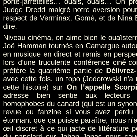
porte-jarretelles… ouais, ouais… On pr
Judge Dredd malgré notre aversion pour
respect de Verminax, Gomé, et de Nina B
dire.
Niveau cinéma, on aime bien le ouaïstern
Joë Hamman tournés en Camargue autou
en musique en direct et remis en perspe
lors d’une truculente conférence ciné-co
préfère la quatrième partie de
Délivrez
avec cette fois, un topo (Jodorowski n’a 
cette histoire) sur
On l’appelle Scorp
adresse bien sentie aux lecteurs
homophobes du canard (qui est un synon
revue ou fanzine si vous avez perdu l
étonnant que ça puisse paraître, nous n’
œil discret à ce qui jacte de littérature po
du papelard sur Jehan Jonas nous cau