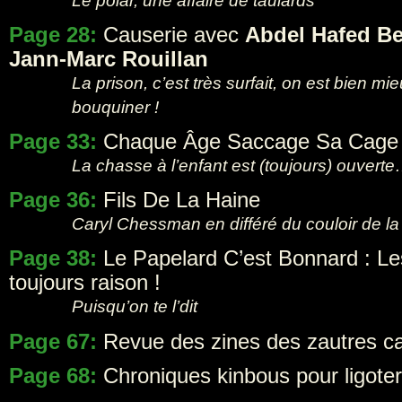
Le polar, une affaire de taulards
Page 28:
Causerie avec
Abdel Hafed B
Jann-Marc Rouillan
La prison, c’est très surfait, on est bien m
bouquiner !
Page 33:
Chaque Âge Saccage Sa Cage
La chasse à l’enfant est (toujours) ouvert
Page 36:
Fils De La Haine
Caryl Chessman en différé du couloir de la
Page 38:
Le Papelard C’est Bonnard : Les
toujours raison !
Puisqu’on te l’dit
Page 67:
Revue des zines des zautres car 
Page 68:
Chroniques kinbous pour ligoter