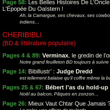
Page 58:
Les Belles Histoires De L’Oncle
L’Épopée Du Oaïstern !
Ah, la Camargue, ses chevaux, ses cowbo
indiens…
CHERIBIBLI
(BD & littérature populaire)
Pages 4 & 89:
Verminax
, le gredin de l
Notre grand feuilleton BD toujours à suivr
Page 14:
Bibillustr’ :
Judge Dredd
est tellement balaise qu’il coffre même la 
Pages 25 & 67:
Bébert l’as du hold-up
Noël au balcon, Pâques en zonzon…
Page 26:
Mieux Vaut Chtar Que Jamais 