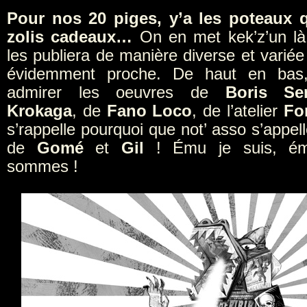
Pour nos 20 piges, y’a les poteaux q
zolis cadeaux…
On en met kek’z’un là 
les publiera de manière diverse et varié
évidemment proche. De haut en bas
admirer les oeuvres de
Boris Se
Krokaga
, de
Fano Loco
, de l’atelier
Fo
s’rappelle pourquoi que not’ asso s’appe
de
Gomé
et
Gil
! Ému je suis, ém
sommes !