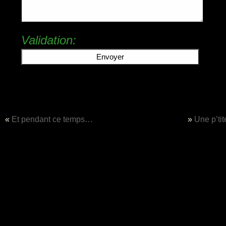
Validation:
«
Et pendant ce temps…
»
Une p’tit