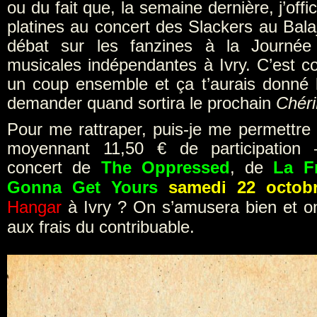
ou du fait que, la semaine dernière, j’offic
platines au concert des Slackers au Bala
débat sur les fanzines à la Journée d
musicales indépendantes à Ivry. C’est co
un coup ensemble et ça t’aurais donné
demander quand sortira le prochain
Chéri
Pour me rattraper, puis-je me permettre 
moyennant 11,50 € de participation 
concert de
The Oppressed
, de
La F
Gonna Get Yours
samedi 22 octob
Hangar
à Ivry ? On s’amusera bien et on
aux frais du contribuable.